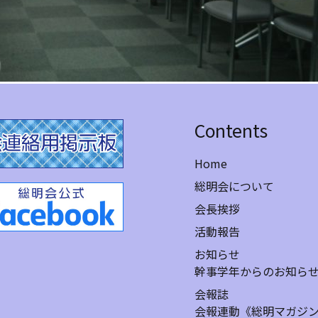
Contents
Home
総明会について
会長挨拶
活動報告
お知らせ
幹事学年からのお知ら
会報誌
会報連動《総明マガジ