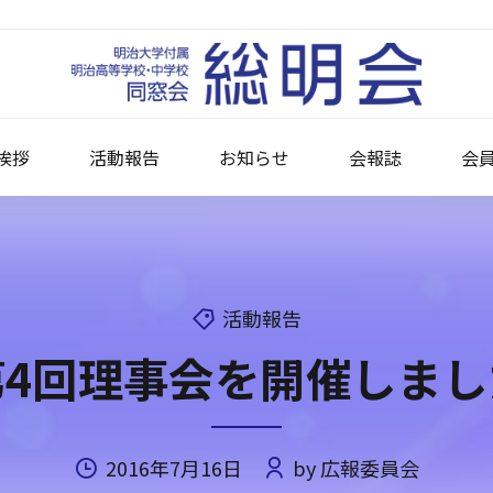
挨拶
活動報告
お知らせ
会報誌
会
活動報告
第4回理事会を開催しまし
2016年7月16日
by 広報委員会