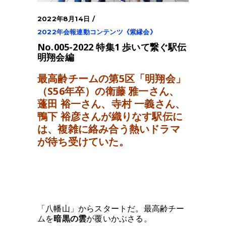
2022年8月14日
2022年会報連動コンテンツ《紫縁会》
No.005-2022 特集1 歩いて繋ぐ駅伝
明翔会編
最高齢チームの第5区「明翔会」
（S56年卒）の衛藤 雅一さん、
蓬田 裕一さん、寺村 一義さん、
鴨下 裕彦さんが織りなす駅伝に
は、
複雑に絡み合う熱いドラマ
が待ち受けていた。
「八幡山」からスタートだ。
最高齢チー
ムを
暗黒の雲
が覆いかぶさる。