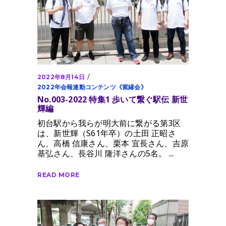
2022年8月14日
2022年会報連動コンテンツ《紫縁会》
No.003-2022 特集1 歩いて繋ぐ駅伝 新世
輝編
初台駅から我らが明大前に繋がる第3区
は、新世輝（S61年卒）の土田 正昭さ
ん、高橋 信康さん、栗本 宜長さん、吉原
基弘さん、長谷川 隆洋さんの5名。
READ MORE