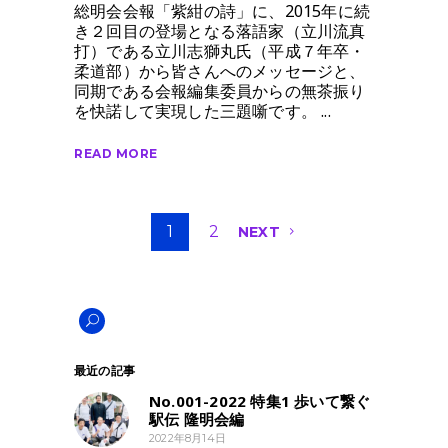
総明会会報「紫紺の詩」に、2015年に続
き２回目の登場となる落語家（立川流真
打）である立川志獅丸氏（平成７年卒・
柔道部）から皆さんへのメッセージと、
同期である会報編集委員からの無茶振り
を快諾して実現した三題噺です。
READ MORE
1
2
NEXT
最近の記事
No.001-2022 特集1 歩いて繋ぐ
駅伝 隆明会編
2022年8月14日