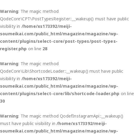
Warning
: The magic method
QodeCore\CPT\PostTypesRegister::__wakeup() must have public
visibility in
/home/xs173392/meiji-
soumeikai.com/public_html/magazine/magazine/wp-
content/plugins/select-core/post-types/post-types-
register.php
on line
28
Warning
: The magic method
QodeCore\Lib\ShortcodeLoader::__wakeup() must have public
visibility in
/home/xs173392/meiji-
soumeikai.com/public_html/magazine/magazine/wp-
content/plugins/select-core/lib/shortcode-loader.php
on lin
30
Warning
: The magic method QodefInstagramApi::__wakeup()
must have public visibility in
/home/xs173392/meiji-
soumeikai.com/public_html/magazine/magazine/wp-