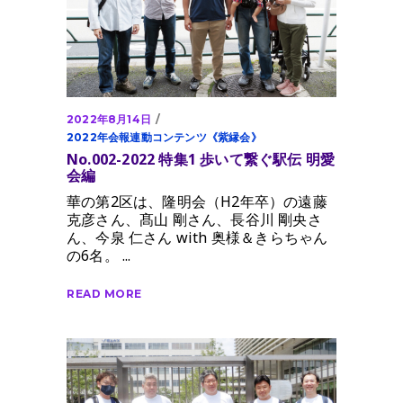
2022年8月14日
2022年会報連動コンテンツ《紫縁会》
No.002-2022 特集1 歩いて繋ぐ駅伝 明愛
会編
華の第2区は、隆明会（H2年卒）の遠藤
克彦さん、髙山 剛さん、長谷川 剛央さ
ん、今泉 仁さん with 奥様＆きらちゃん
の6名。
READ MORE