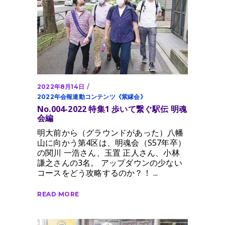
2022年8月14日
2022年会報連動コンテンツ《紫縁会》
No.004-2022 特集1 歩いて繋ぐ駅伝 明魂
会編
明大前から（グラウンドがあった）八幡
山に向かう第4区は、明魂会（S57年卒）
の関川 一浩さん、玉置 正人さん、小林
謙之さんの3名。 アップダウンの少ない
コースをどう攻略するのか？！
READ MORE