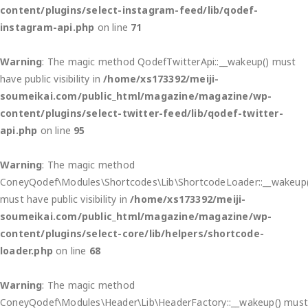
content/plugins/select-instagram-feed/lib/qodef-
instagram-api.php
on line
71
Warning
: The magic method QodefTwitterApi::__wakeup() must
have public visibility in
/home/xs173392/meiji-
soumeikai.com/public_html/magazine/magazine/wp-
content/plugins/select-twitter-feed/lib/qodef-twitter-
api.php
on line
95
Warning
: The magic method
ConeyQodef\Modules\Shortcodes\Lib\ShortcodeLoader::__wakeup(
must have public visibility in
/home/xs173392/meiji-
soumeikai.com/public_html/magazine/magazine/wp-
content/plugins/select-core/lib/helpers/shortcode-
loader.php
on line
68
Warning
: The magic method
ConeyQodef\Modules\Header\Lib\HeaderFactory::__wakeup() mus