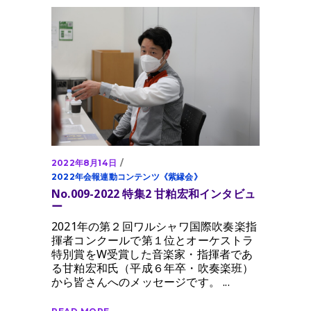
2022年8月14日
2022年会報連動コンテンツ《紫縁会》
No.009-2022 特集2 甘粕宏和インタビュ
ー
2021年の第２回ワルシャワ国際吹奏楽指
揮者コンクールで第１位とオーケストラ
特別賞をW受賞した音楽家・指揮者であ
る甘粕宏和氏（平成６年卒・吹奏楽班）
から皆さんへのメッセージです。