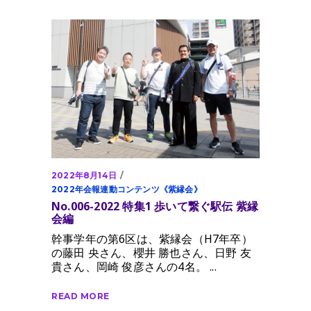
2022年8月14日
2022年会報連動コンテンツ《紫縁会》
No.006-2022 特集1 歩いて繋ぐ駅伝 紫縁
会編
幹事学年の第6区は、紫縁会（H7年卒）
の藤田 央さん、櫻井 勝也さん、日野 友
貴さん、岡崎 俊彦さんの4名。
READ MORE