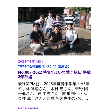
2022年8月14日
2022年会報連動コンテンツ《紫縁会》
No.007-2022 特集1 歩いて繋ぐ駅伝 平成
8年卒編
最終第7区は、2023年度幹事学年のH8年
卒小林 達也さん、木村 充さん、菅野 陽
一郎さん、岸 丈志さん、関川 明生さん、
金井 威士さんと西村 英之先生の7名。
READ MORE